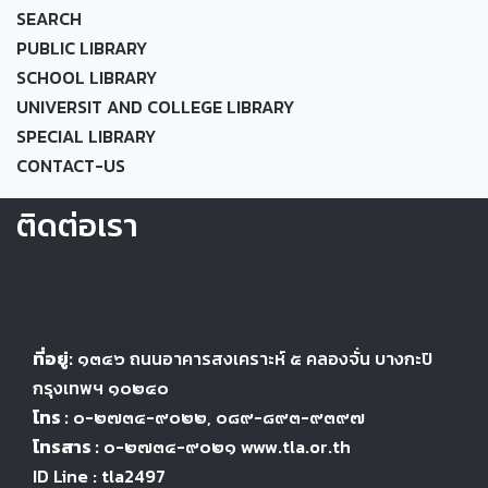
SEARCH
PUBLIC LIBRARY
SCHOOL LIBRARY
UNIVERSIT AND COLLEGE LIBRARY
SPECIAL LIBRARY
CONTACT-US
ติดต่อเรา
ที่อยู่:
๑๓๔๖
ถนนอาคารสงเคราะห์ ๕
คลองจั่น บางกะปิ
กรุงเทพฯ ๑๐๒๔
๐
โทร :
๐-๒๗๓๔-๙๐๒๒
, ๐๘๙-๘๙๓-๙๓๙๗
โทรสาร :
๐-๒๗๓๔-๙๐๒๑ www.tla.or.th
ID Line : tla2497