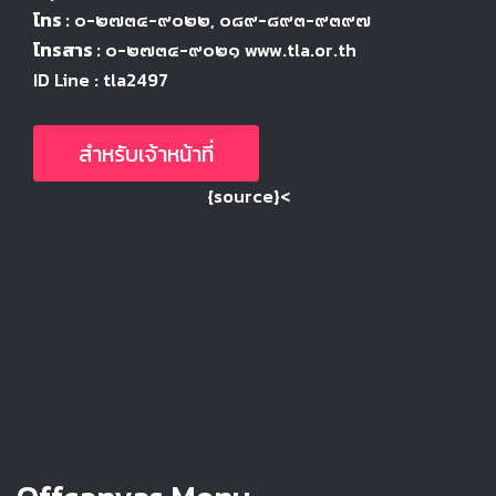
โทร :
๐-๒๗๓๔-๙๐๒๒
, ๐๘๙-๘๙๓-๙๓๙๗
โทรสาร :
๐-๒๗๓๔-๙๐๒๑ www.tla.or.th
ID Line : tla2497
สำหรับเจ้าหน้าที่
{source}<