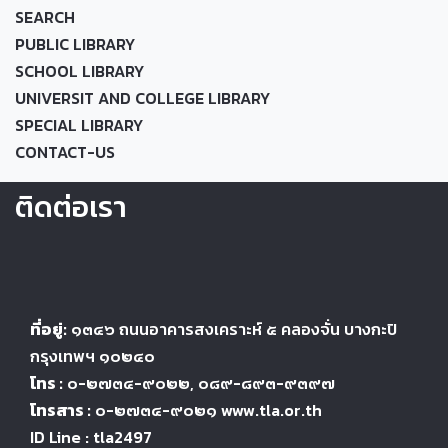
SEARCH
PUBLIC LIBRARY
SCHOOL LIBRARY
UNIVERSIT AND COLLEGE LIBRARY
SPECIAL LIBRARY
CONTACT-US
ติดต่อเรา
ที่อยู่:
๑๓๔๖
ถนนอาคารสงเคราะห์ ๕
คลองจั่น บางกะปิ
กรุงเทพฯ ๑๐๒๔
๐
โทร :
๐-๒๗๓๔-๙๐๒๒
, ๐๘๙-๘๙๓-๙๓๙๗
โทรสาร :
๐-๒๗๓๔-๙๐๒๑ www.tla.or.th
ID Line : tla2497