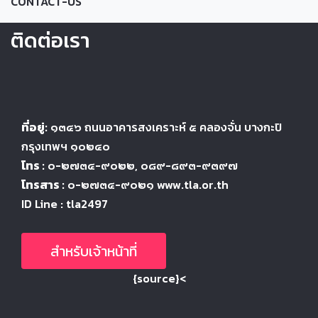
CONTACT-US
ติดต่อเรา
ที่อยู่:
๑๓๔๖
ถนนอาคารสงเคราะห์ ๕
คลองจั่น บางกะปิ
กรุงเทพฯ ๑๐๒๔
๐
โทร :
๐-๒๗๓๔-๙๐๒๒
, ๐๘๙-๘๙๓-๙๓๙๗
โทรสาร :
๐-๒๗๓๔-๙๐๒๑ www.tla.or.th
ID Line : tla2497
สำหรับเจ้าหน้าที่
{source}<