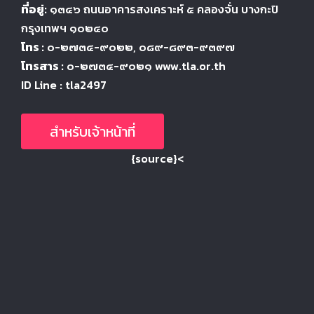
ที่อยู่:
๑๓๔๖
ถนนอาคารสงเคราะห์ ๕
คลองจั่น บางกะปิ
กรุงเทพฯ ๑๐๒๔
๐
โทร :
๐-๒๗๓๔-๙๐๒๒
, ๐๘๙-๘๙๓-๙๓๙๗
โทรสาร :
๐-๒๗๓๔-๙๐๒๑ www.tla.or.th
ID Line : tla2497
สำหรับเจ้าหน้าที่
{source}<