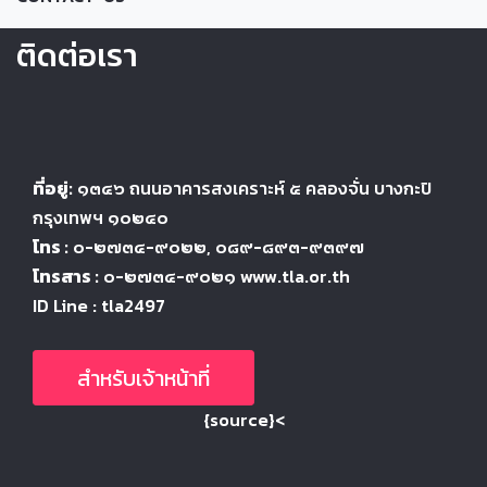
ติดต่อเรา
ที่อยู่:
๑๓๔๖
ถนนอาคารสงเคราะห์ ๕
คลองจั่น บางกะปิ
กรุงเทพฯ ๑๐๒๔
๐
โทร :
๐-๒๗๓๔-๙๐๒๒
, ๐๘๙-๘๙๓-๙๓๙๗
โทรสาร :
๐-๒๗๓๔-๙๐๒๑ www.tla.or.th
ID Line : tla2497
สำหรับเจ้าหน้าที่
{source}<