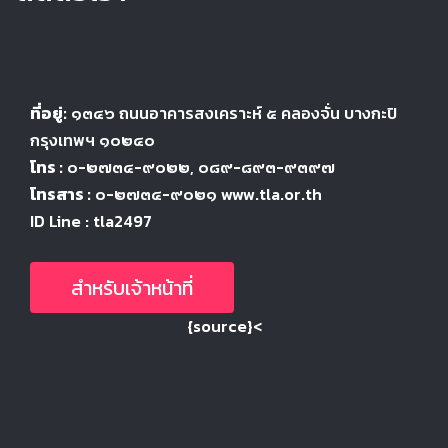
ที่อยู่:
๑๓๔๖
ถนนอาคารสงเคราะห์ ๕
คลองจั่น บางกะปิ
กรุงเทพฯ ๑๐๒๔
๐
โทร :
๐-๒๗๓๔-๙๐๒๒
, ๐๘๙-๘๙๓-๙๓๙๗
โทรสาร :
๐-๒๗๓๔-๙๐๒๑ www.tla.or.th
ID Line : tla2497
สำหรับเจ้าหน้าที่
{source}<