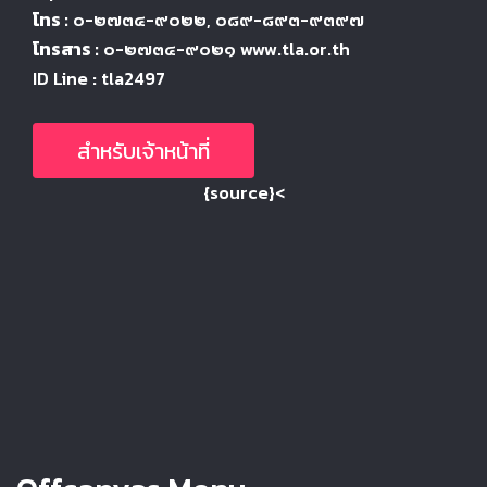
โทร :
๐-๒๗๓๔-๙๐๒๒
, ๐๘๙-๘๙๓-๙๓๙๗
โทรสาร :
๐-๒๗๓๔-๙๐๒๑ www.tla.or.th
ID Line : tla2497
สำหรับเจ้าหน้าที่
{source}<