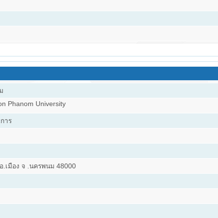
นม
on Phanom University
ิการ
อ.เมือง จ .นครพนม 48000