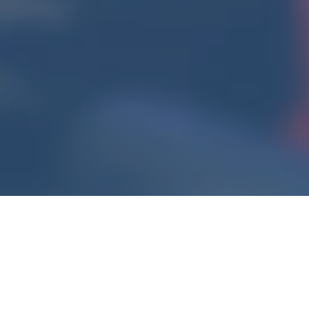
ดาวน์โหลด เอกสารเพิ่มเติม
TSLGconProject20-ส่่งเชิญชวน.pdf